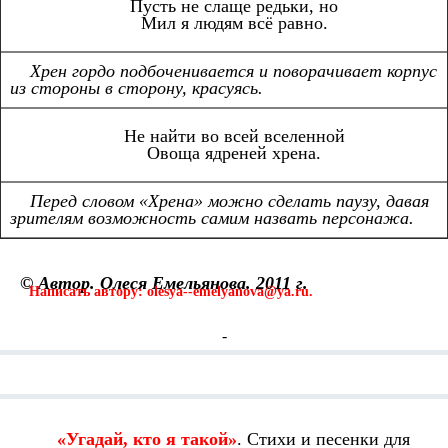
Пусть не слаще редьки, но
Мил я людям всё равно.
Хрен гордо подбоченивается и поворачивает корпус
из стороны в сторону, красуясь.
Не найти во всей вселенной
Овоща ядреней хрена.
Перед словом «Хрена» можно сделать паузу, давая
зрителям возможность самим назвать персонажа.
© Автор. Олеся Емельянова. 2011 г.
Написать автору: olesya--emelyanova@ya.ru.
-
Смотрите также:
«Угадай, кто я такой»
. Стихи и песенки для