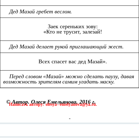
Дед Мазай гребет веслом.
Заек сереньких зову:
«Кто не трусит, залезай!
Дед Мазай делает рукой приглашающий жест.
Всех спасет вас дед Мазай».
Перед словом «Мазай» можно сделать паузу, давая
возможность зрителям самим угадать маску.
© Автор. Олеся Емельянова. 2016 г.
Написать автору: olesya--emelyanova@ya.ru.
-
Смотрите также: