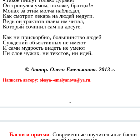
«Такое пишут только дураки!
Он тронулся умом, похоже, братцы!»
Монах за этим молча наблюдал,
Как смотрит лекарь на людей недуги.
Ведь он трактата главы им читал,
Который сочинил сам на досуге.
Как ни прискорбно, большинство людей
Суждений объективных не имеют
И сами мудрость видеть не умеют
Ни слов чужих, ни текстов, ни идей.
© Автор. Олеся Емельянова. 2013 г.
Написать автору: olesya--emelyanova@ya.ru.
-
Смотрите также:
Басни и притчи
. Современные поучительные басни
про людей и животных.