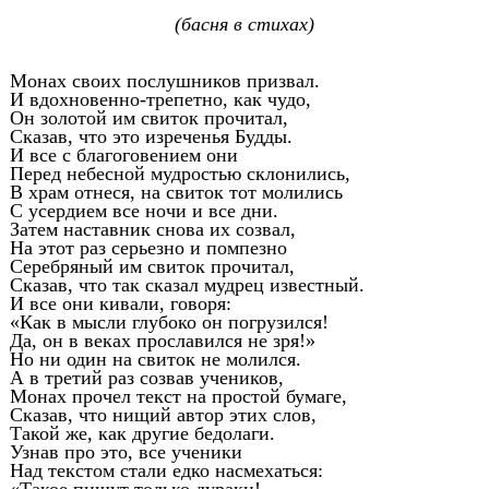
(басня в стихах)
Монах своих послушников призвал.
И вдохновенно-трепетно, как чудо,
Он золотой им свиток прочитал,
Сказав, что это изреченья Будды.
И все с благоговением они
Перед небесной мудростью склонились,
В храм отнеся, на свиток тот молились
С усердием все ночи и все дни.
Затем наставник снова их созвал,
На этот раз серьезно и помпезно
Серебряный им свиток прочитал,
Сказав, что так сказал мудрец известный.
И все они кивали, говоря:
«Как в мысли глубоко он погрузился!
Да, он в веках прославился не зря!»
Но ни один на свиток не молился.
А в третий раз созвав учеников,
Монах прочел текст на простой бумаге,
Сказав, что нищий автор этих слов,
Такой же, как другие бедолаги.
Узнав про это, все ученики
Над текстом стали едко насмехаться: