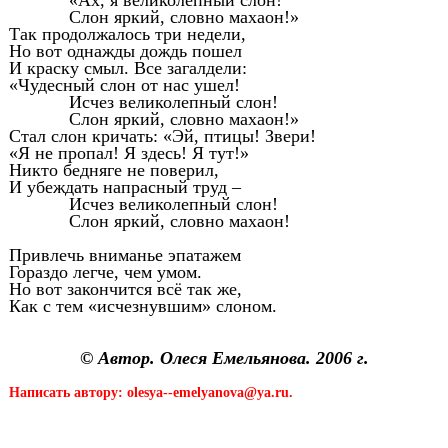
«Ах, я великолепный слон!
Слон яркий, словно махаон!»
Так продолжалось три недели,
Но вот однажды дождь пошел
И краску смыл. Все загалдели:
«Чудесный слон от нас ушел!
Исчез великолепный слон!
Слон яркий, словно махаон!»
Стал слон кричать: «Эй, птицы! Звери!
«Я не пропал! Я здесь! Я тут!»
Никто бедняге не поверил,
И убеждать напрасный труд –
Исчез великолепный слон!
Слон яркий, словно махаон!
Привлечь вниманье эпатажем
Гораздо легче, чем умом.
Но вот закончится всё так же,
Как с тем «исчезнувшим» слоном.
© Автор. Олеся Емельянова. 2006 г.
Написать автору: olesya--emelyanova@ya.ru.