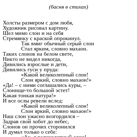
(басня в стихах)
Холсты размером с дом любя,
Художник рисовал картину.
Шел мимо слон и на себя
Стремянку с краской опрокинул.
Так вмиг обычный серый слон
Стал ярким, словно махаон.
Таких слонов на белом свете,
Никто не видел никогда,
Дивились взрослые и дети,
Дивились гуси у пруда:
«Какой великолепный слон!
Слон яркий, словно махаон!»
«Да! – с ними соглашались куры, –
Слонище-то большой эстет!
Какая тонкая натура!»
И все ослы ревели вслед:
«Какой великолепный слон!
Слон яркий, словно махаон!»
Наш слон ужасно возгордился –
Задрав свой хобот до небес,
Слонов он прочих сторонился
И думал только о себе: