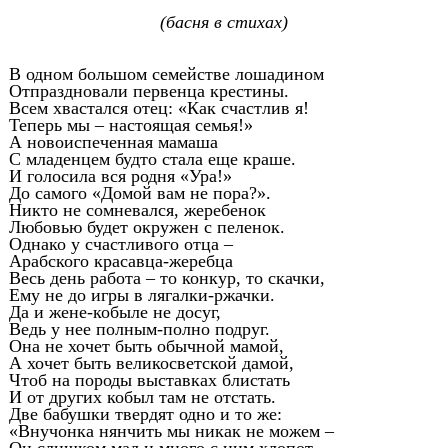
(басня в стихах)
В одном большом семействе лошадином
Отпраздновали первенца крестины.
Всем хвастался отец: «Как счастлив я!
Теперь мы – настоящая семья!»
А новоиспеченная мамаша
С младенцем будто стала еще краше.
И голосила вся родня «Ура!»
До самого «Домой вам не пора?».
Никто не сомневался, жеребенок
Любовью будет окружен с пеленок.
Однако у счастливого отца –
Арабского красавца-жеребца
Весь день работа – то конкур, то скачки,
Ему не до игры в лягалки-ржачки.
Да и жене-кобыле не досуг,
Ведь у нее полным-полно подруг.
Она не хочет быть обычной мамой,
А хочет быть великосветской дамой,
Чтоб на породы выставках блистать
И от других кобыл там не отстать.
Две бабушки твердят одно и то же:
«Внучонка нянчить мы никак не можем –