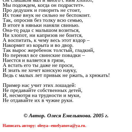
Он слишком мал и много с ним хлопот,
Мы подождем, когда он подрастет».
Про дедушек и говорить не стоит,
Их тоже внук не сильно не беспокоит.
Так, опросив без толку всю семью,
В итоге в няньки наняли свинью.
Она-то рада с малышом возиться,
Ни хл
о
́пот, ни капризов не боится,
А воспитать, к чему весь этот вздор –
Накормит из корыта и во двор.
Так вырос жеребенок толстый, гладкий,
Но перенял все свинские повадки –
Наестся и валяется в грязи,
А встать его ты даже не проси,
И знать не хочет конскую науку,
Ведь с малых лет привык не ржать, а хрюкать!
Пример нас учит этих лошадей:
Не предавайте собственных детей,
И, несмотря на трудности и муки,
Не отдавайте их в чужие руки.
© Автор. Олеся Емельянова. 2005 г.
Написать автору: olesya--emelyanova@ya.ru.