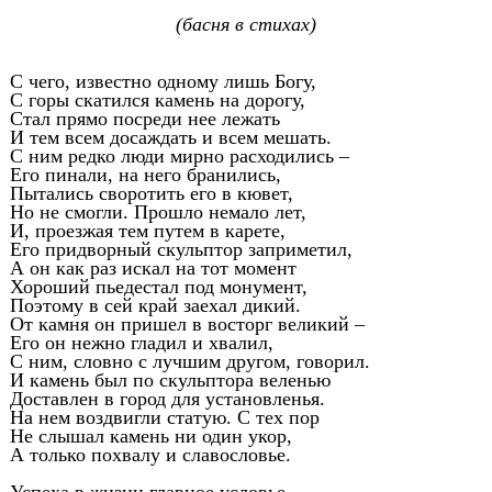
(басня в стихах)
С чего, известно одному лишь Богу,
С горы скатился камень на дорогу,
Стал прямо посреди нее лежать
И тем всем досаждать и всем мешать.
С ним редко люди мирно расходились –
Его пинали, на него бранились,
Пытались своротить его в кювет,
Но не смогли. Прошло немало лет,
И, проезжая тем путем в карете,
Его придворный скульптор заприметил,
А он как раз искал на тот момент
Хороший пьедестал под монумент,
Поэтому в сей край заехал дикий.
От камня он пришел в восторг великий –
Его он нежно гладил и хвалил,
С ним, словно с лучшим другом, говорил.
И камень был по скульптора веленью
Доставлен в город для установленья.
На нем воздвигли статую. С тех пор
Не слышал камень ни один укор,
А только похвалу и славословье.