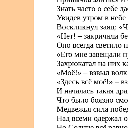
Знать часто о себе да
Увидев утром в небе
Воскликнул заяц: «Ч
«Нет! – закричали бе
Оно всегда светило 
«Его мне завещали п
Захрюкатал на них к
«Моё!» – взвыл волк 
«Здесь всё моё!» – в
И началась такая дра
Что было боязно смо
Медвежья сила побе
Над всеми одержал о
Но Солнце всё равно