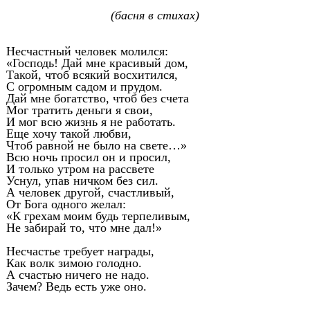
(басня в стихах)
Несчастный человек молился:
«Господь! Дай мне красивый дом,
Такой, чтоб всякий восхитился,
С огромным садом и прудом.
Дай мне богатство, чтоб без счета
Мог тратить деньги я свои,
И мог всю жизнь я не работать.
Еще хочу такой любви,
Чтоб равной не было на свете…»
Всю ночь просил он и просил,
И только утром на рассвете
Уснул, упав ничком без сил.
А человек другой, счастливый,
От Бога одного желал:
«К грехам моим будь терпеливым,
Не забирай то, что мне дал!»
Несчастье требует награды,
Как волк зимою голодно.
А счастью ничего не надо.
Зачем? Ведь есть уже оно.