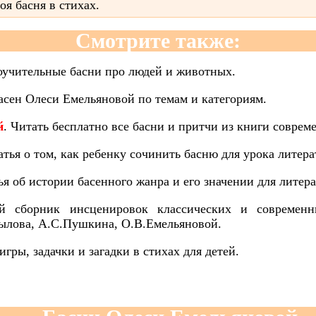
оя басня в стихах.
Смотрите также:
оучительные басни про людей и животных.
асен Олеси Емельяновой по темам и категориям.
й
. Читать бесплатно все басни и притчи из книги соврем
атья о том, как ребенку сочинить басню для урока литер
тья об истории басенного жанра и его значении для литер
й сборник инсценировок классических и современн
ылова, А.С.Пушкина, О.В.Емельяновой.
игры, задачки и загадки в стихах для детей.