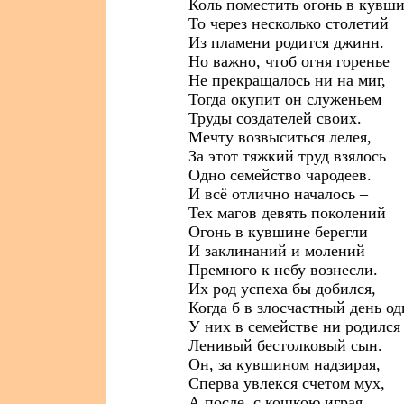
Коль поместить огонь в кувши
То через несколько столетий
Из пламени родится джинн.
Но важно, чтоб огня горенье
Не прекращалось ни на миг,
Тогда окупит он служеньем
Труды создателей своих.
Мечту возвыситься лелея,
За этот тяжкий труд взялось
Одно семейство чародеев.
И всё отлично началось –
Тех магов девять поколений
Огонь в кувшине берегли
И заклинаний и молений
Премного к небу вознесли.
Их род успеха бы добился,
Когда б в злосчастный день о
У них в семействе ни родился
Ленивый бестолковый сын.
Он, за кувшином надзирая,
Сперва увлекся счетом мух,
А после, с кошкою играя,