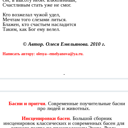
Он, в высоту небес влюбленный,
Счастливым стать уже не смог.
Кто возжелал чужой удел,
Мечтам того слезами литься.
Блажен, кто счастьем насладится
Таким, как Бог ему велел.
© Автор. Олеся Емельянова. 2010 г.
Написать автору: olesya--emelyanova@ya.ru.
-
Смотрите также:
Басни и притчи
. Современные поучительные басни
про людей и животных.
Инсценировки басен
. Большой сборник
инсценировок классических и современных басен для