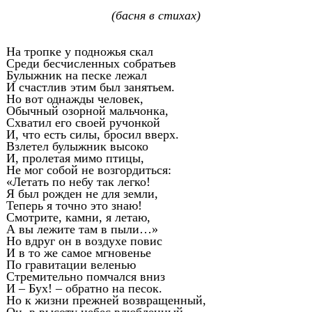
(басня в стихах)
На тропке у подножья скал
Среди бесчисленных собратьев
Булыжник на песке лежал
И счастлив этим был занятьем.
Но вот однажды человек,
Обычный озорной мальчонка,
Схватил его своей ручонкой
И, что есть силы, бросил вверх.
Взлетел булыжник высоко
И, пролетая мимо птицы,
Не мог собой не возгордиться:
«Летать по небу так легко!
Я был рожден не для земли,
Теперь я точно это знаю!
Смотрите, камни, я летаю,
А вы лежите там в пыли…»
Но вдруг он в воздухе повис
И в то же самое мгновенье
По гравитации веленью
Стремительно помчался вниз
И – Бух! – обратно на песок.
Но к жизни прежней возвращенный,